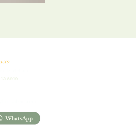
acto
o de télefono
113 6919
o
@laorizabena.com
WhatsApp