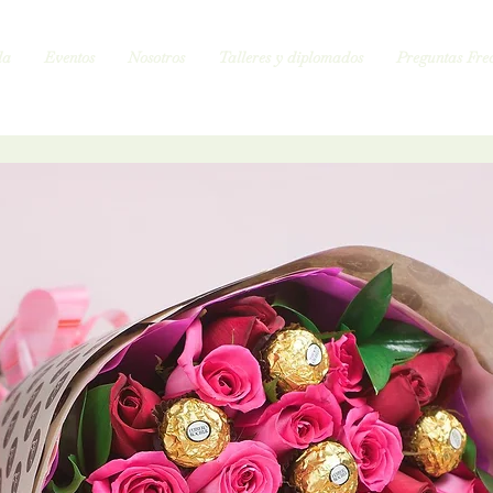
da
Eventos
Nosotros
Talleres y diplomados
Preguntas Frec