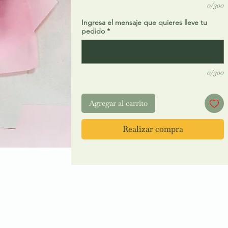
0/300
Ingresa el mensaje que quieres lleve tu
pedido
*
0/300
Agregar al carrito
Realizar compra