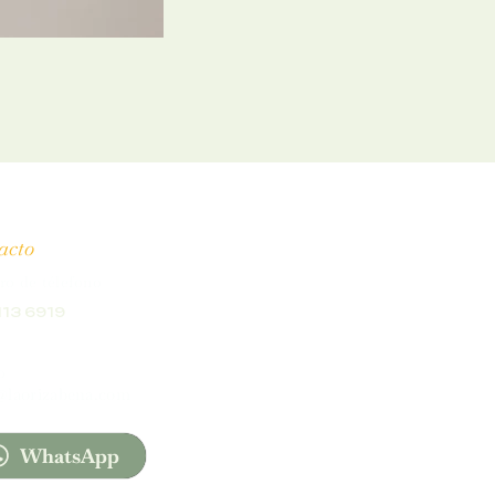
acto
o de télefono
113 6919
o
@laorizabena.com
WhatsApp