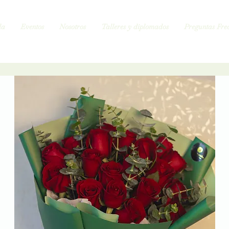
da
Eventos
Nosotros
Talleres y diplomados
Preguntas Frec