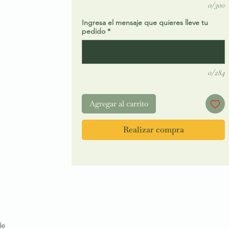
0/300
Ingresa el mensaje que quieres lleve tu
pedido
*
0/284
Agregar al carrito
Realizar compra
de