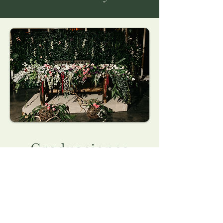
Graduaciones
Creamos arreglos florales
especiales para graduaciones,
perfectos para regalar y
acompañar un momento lleno de
esfuerzo y orgullo.