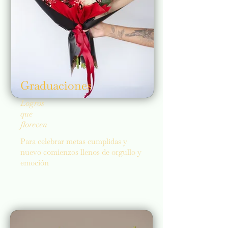
Graduaciones
Logros
que
florecen
Para celebrar metas cumplidas y
nuevo comienzos llenos de orgullo y
emoción