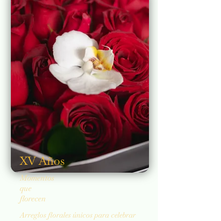
XV Años
Momentos
que
florecen
Arreglos florales únicos para celebrar