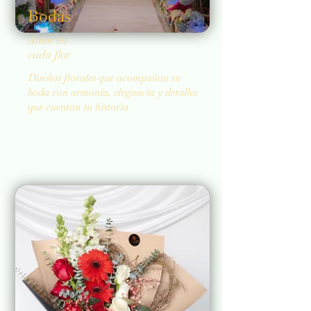
Bodas
Amor en
cada flor
Diseños florales que acompañan tu
boda con armonía, elegancia y detalles
que cuentan tu historia