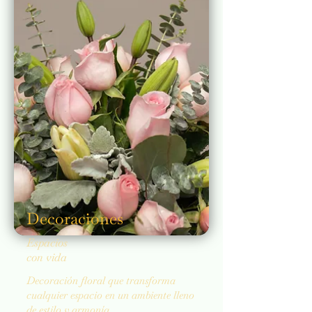
Decoraciones
Espacios
con vida
Decoración floral que transforma
cualquier espacio en un ambiente lleno
de estilo y armonía