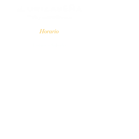
Horario
Lunes a Sábado
9:30 AM a 7:00 PM​
Domingos - Cerrado
Ubicación
Florería La Orizabeña
Av. Orizaba #53, Xalapa, Veracruz.
Ver dirección
Contacto