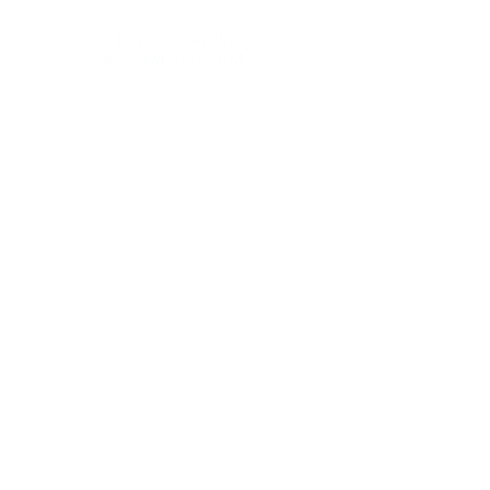
Lunes a Sábado
9:30 AM a 7:00 PM​
Domingos - Cerrado
Ubicación
Florería La Orizabeña
Av. Orizaba #53, Xalapa, Veracruz.
Ver dirección
Contacto
Número de télefono
Domingos - Cerrado
228 113 6919