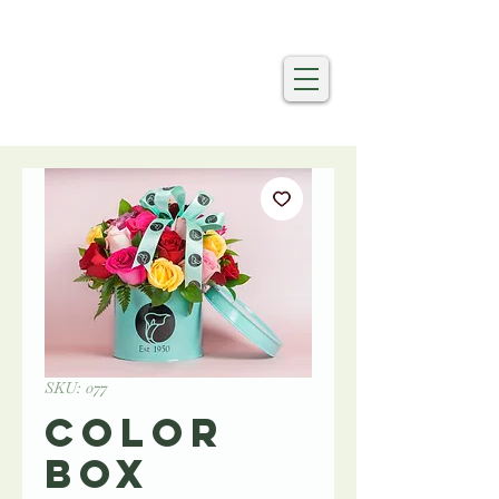
SKU: 077
Color
Box